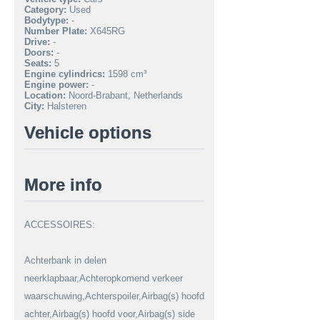
Category:
Used
Bodytype:
-
Number Plate:
X645RG
Drive:
-
Doors:
-
Seats:
5
Engine cylindrics:
1598 cm³
Engine power:
-
Location:
Noord-Brabant, Netherlands
City:
Halsteren
Vehicle options
More info
ACCESSOIRES:
Achterbank in delen
neerklapbaar,Achteropkomend verkeer
waarschuwing,Achterspoiler,Airbag(s) hoofd
achter,Airbag(s) hoofd voor,Airbag(s) side