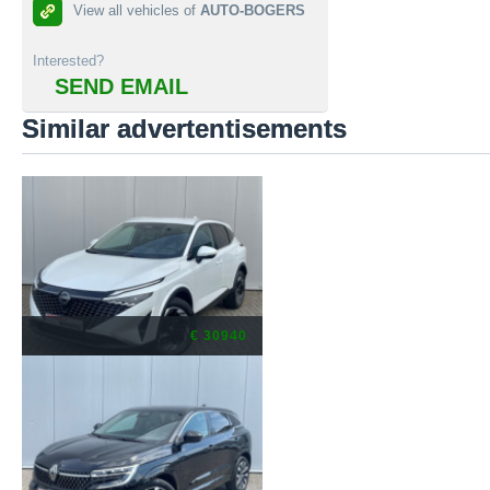
View all vehicles of
AUTO-BOGERS
Interested?
SEND EMAIL
Similar advertentisements
€ 30940