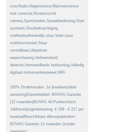
voor,Radio,Regensensor,Rijstrooksensor
met correctie,Rondomzicht
camera,Sportstoelen,Spraakbediening,Start/stop
systeem,Stuurbekrachtiging
snelheidsafhankelijk,stuur leder,stuur
multifunctioneel,Stuur
verstelbaar,Uitparkeer
waarschuwing,Verkeersbord
detectie,Vermoeidheids herkenning,Volledig
digitaal instrumentenpaneel,WiFi
100% Onderhouden: Ja (kwaliteitslabel
aanwezig)Garantielabel: BOVAG Garantie
(12 maanden)BOVAG 40-Puntencheck:
JaMotorrijtuigenbelasting: € 199 - € 217 per
kwartaalBeschikbare afleverpakketten:
BOVAG Garantie 12 maanden (zonder
meerprijs):