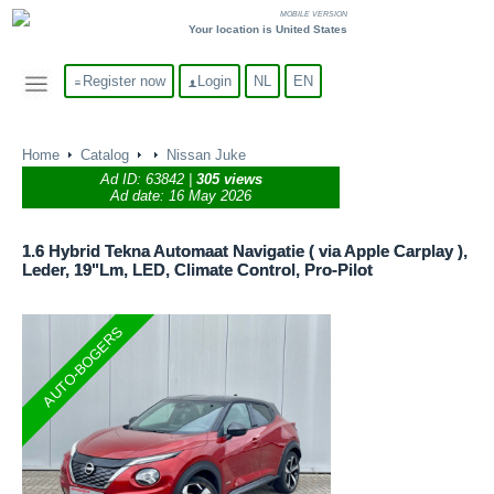
MOBILE VERSION
Your location is United States
Register now
Login
NL
EN
Home
Catalog
Nissan Juke
Ad ID:
63842
|
305 views
Ad date: 16 May 2026
1.6 Hybrid Tekna Automaat Navigatie ( via Apple Carplay ),
Leder, 19"Lm, LED, Climate Control, Pro-Pilot
AUTO-BOGERS