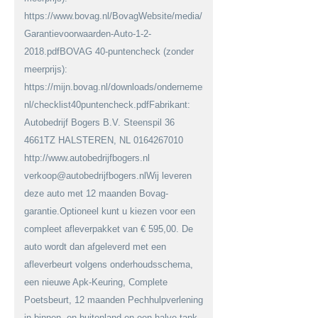
https://www.bovag.nl/BovagWebsite/media/BovagMediaFiles/Downloa
Garantievoorwaarden-Auto-1-2-
2018.pdfBOVAG 40-puntencheck (zonder
meerprijs):
https://mijn.bovag.nl/downloads/ondernemerschap/viabovag-
nl/checklist40puntencheck.pdfFabrikant:
Autobedrijf Bogers B.V. Steenspil 36
4661TZ HALSTEREN, NL 0164267010
http://www.autobedrijfbogers.nl
verkoop@autobedrijfbogers.nlWij leveren
deze auto met 12 maanden Bovag-
garantie.Optioneel kunt u kiezen voor een
compleet afleverpakket van € 595,00. De
auto wordt dan afgeleverd met een
afleverbeurt volgens onderhoudsschema,
een nieuwe Apk-Keuring, Complete
Poetsbeurt, 12 maanden Pechhulpverlening
in binnen- en buitenland en een halve tank