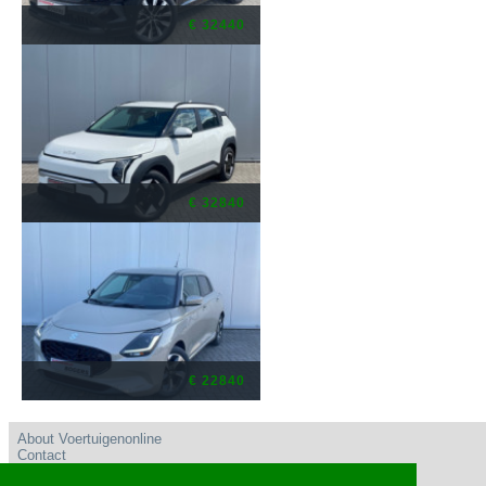
€ 32440
€ 32840
€ 22840
About Voertuigenonline
Contact
User conditions