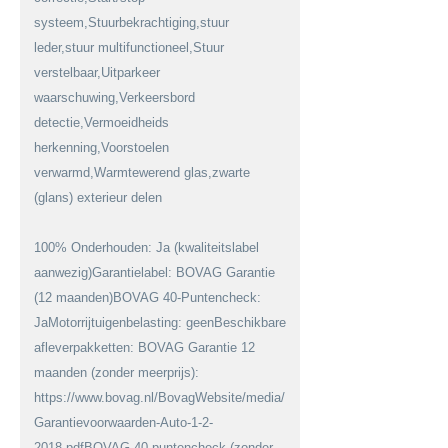
systeem,Stuurbekrachtiging,stuur
leder,stuur multifunctioneel,Stuur
verstelbaar,Uitparkeer
waarschuwing,Verkeersbord
detectie,Vermoeidheids
herkenning,Voorstoelen
verwarmd,Warmtewerend glas,zwarte
(glans) exterieur delen
100% Onderhouden: Ja (kwaliteitslabel
aanwezig)Garantielabel: BOVAG Garantie
(12 maanden)BOVAG 40-Puntencheck:
JaMotorrijtuigenbelasting: geenBeschikbare
afleverpakketten: BOVAG Garantie 12
maanden (zonder meerprijs):
https://www.bovag.nl/BovagWebsite/media/BovagMediaFiles/Downloa
Garantievoorwaarden-Auto-1-2-
2018.pdfBOVAG 40-puntencheck (zonder