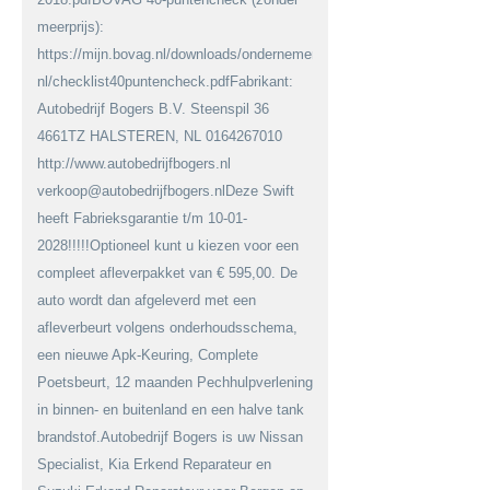
meerprijs):
https://mijn.bovag.nl/downloads/ondernemerschap/viabovag-
nl/checklist40puntencheck.pdfFabrikant:
Autobedrijf Bogers B.V. Steenspil 36
4661TZ HALSTEREN, NL 0164267010
http://www.autobedrijfbogers.nl
verkoop@autobedrijfbogers.nlDeze Swift
heeft Fabrieksgarantie t/m 10-01-
2028!!!!!Optioneel kunt u kiezen voor een
compleet afleverpakket van € 595,00. De
auto wordt dan afgeleverd met een
afleverbeurt volgens onderhoudsschema,
een nieuwe Apk-Keuring, Complete
Poetsbeurt, 12 maanden Pechhulpverlening
in binnen- en buitenland en een halve tank
brandstof.Autobedrijf Bogers is uw Nissan
Specialist, Kia Erkend Reparateur en