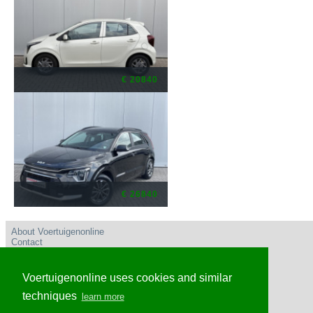
€ 20840
€ 26840
About Voertuigenonline
Contact
User conditions
Privacy policy
Advertise
Voertuigenonline uses cookies and similar
Frequently Asked Questions
Voertuigenonline Nederland
techniques
learn more
Voertuigenonline Caribisch Nederland en omgeving