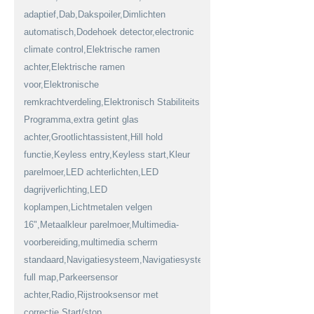
adaptief,Dab,Dakspoiler,Dimlichten
automatisch,Dodehoek detector,electronic
climate control,Elektrische ramen
achter,Elektrische ramen
voor,Elektronische
remkrachtverdeling,Elektronisch Stabiliteits
Programma,extra getint glas
achter,Grootlichtassistent,Hill hold
functie,Keyless entry,Keyless start,Kleur
parelmoer,LED achterlichten,LED
dagrijverlichting,LED
koplampen,Lichtmetalen velgen
16",Metaalkleur parelmoer,Multimedia-
voorbereiding,multimedia scherm
standaard,Navigatiesysteem,Navigatiesysteem
full map,Parkeersensor
achter,Radio,Rijstrooksensor met
correctie,Start/stop