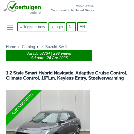
MOBILE VERSION
Your location is United States
Register now
Login
NL
EN
Home
Catalog
Suzuki Swift
Ad ID:
62784
|
296 views
Ad date: 24 Apr 2026
1.2 Style Smart Hybrid Navigatie, Adaptive Cruise Control,
Climate Control, 16"Lm, Keyless Entry, Stoelverwarming
AUTO-BOGERS