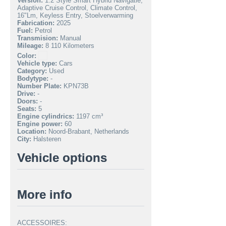
Version:
1.2 Style Smart Hybrid Navigatie,
Adaptive Cruise Control, Climate Control,
16"Lm, Keyless Entry, Stoelverwarming
Fabrication:
2025
Fuel:
Petrol
Transmision:
Manual
Mileage:
8 110 Kilometers
Color:
Vehicle type:
Cars
Category:
Used
Bodytype:
-
Number Plate:
KPN73B
Drive:
-
Doors:
-
Seats:
5
Engine cylindrics:
1197 cm³
Engine power:
60
Location:
Noord-Brabant, Netherlands
City:
Halsteren
Vehicle options
More info
ACCESSOIRES: