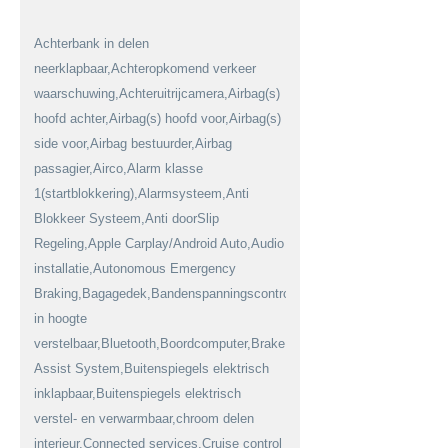
Achterbank in delen
neerklapbaar,Achteropkomend verkeer
waarschuwing,Achteruitrijcamera,Airbag(s)
hoofd achter,Airbag(s) hoofd voor,Airbag(s)
side voor,Airbag bestuurder,Airbag
passagier,Airco,Alarm klasse
1(startblokkering),Alarmsysteem,Anti
Blokkeer Systeem,Anti doorSlip
Regeling,Apple Carplay/Android Auto,Audio
installatie,Autonomous Emergency
Braking,Bagagedek,Bandenspanningscontrolesysteem,Bestuurdersstoe
in hoogte
verstelbaar,Bluetooth,Boordcomputer,Brake
Assist System,Buitenspiegels elektrisch
inklapbaar,Buitenspiegels elektrisch
verstel- en verwarmbaar,chroom delen
interieur,Connected services,Cruise control